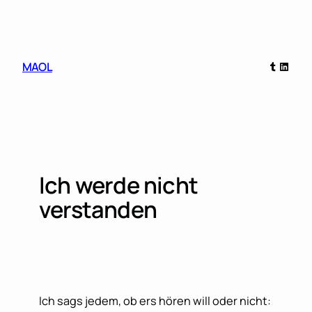
Skip
to
content
Tumblr
Linked
MAOL
Ich werde nicht
verstanden
Ich sags jedem, ob ers hören will oder nicht: