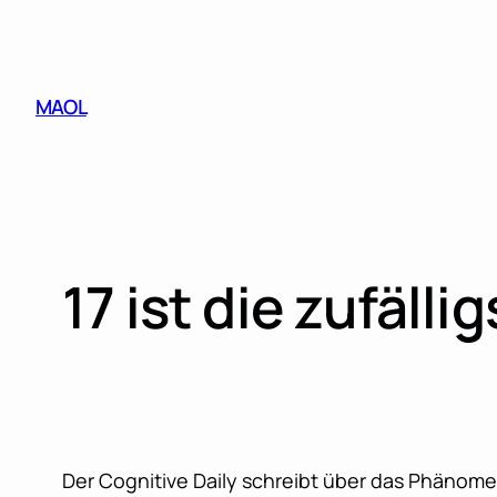
Skip
to
content
MAOL
17 ist die zufälli
Der Cognitive Daily schreibt über das Phänome