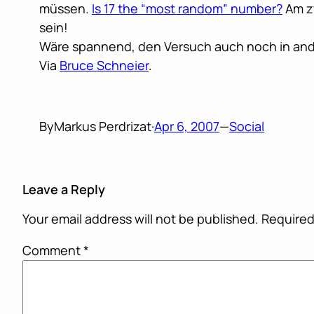
müssen.
Is 17 the “most random” number?
Am zw
sein!
Wäre spannend, den Versuch auch noch in ander
Via
Bruce Schneier
.
By
Markus Perdrizat
·
Apr 6, 2007
—
Social
Leave a Reply
Your email address will not be published.
Required
Comment
*