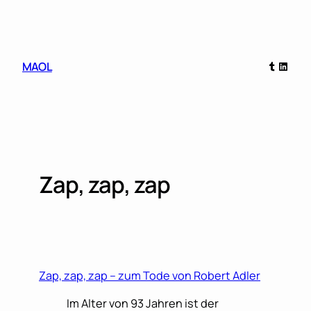
Skip
to
content
Tumblr
Linked
MAOL
Zap, zap, zap
Zap, zap, zap – zum Tode von Robert Adler
Im Alter von 93 Jahren ist der