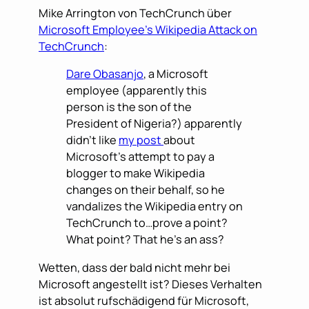
Mike Arrington von TechCrunch über
Microsoft Employee’s Wikipedia Attack on
TechCrunch
:
Dare Obasanjo
, a Microsoft
employee (apparently this
person is the son of the
President of Nigeria?) apparently
didn’t like
my post
about
Microsoft’s attempt to pay a
blogger to make Wikipedia
changes on their behalf, so he
vandalizes the Wikipedia entry on
TechCrunch to…prove a point?
What point? That he’s an ass?
Wetten, dass der bald nicht mehr bei
Microsoft angestellt ist? Dieses Verhalten
ist absolut rufschädigend für Microsoft,