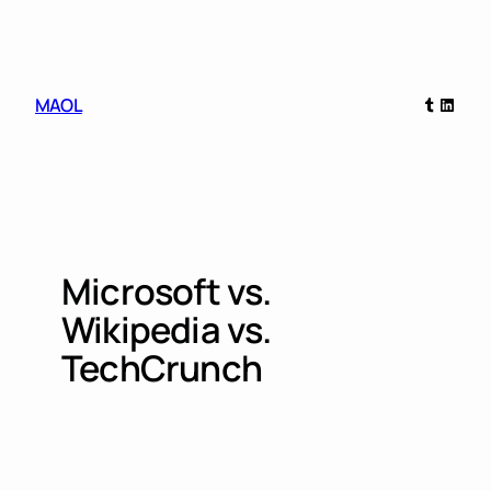
Skip
to
content
Tumblr
Linked
MAOL
Microsoft vs.
Wikipedia vs.
TechCrunch