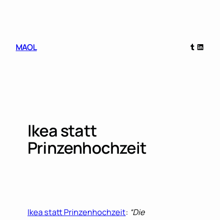
Skip
to
content
Tumblr
Linked
MAOL
Ikea statt
Prinzenhochzeit
Ikea statt Prinzenhochzeit
:
“Die