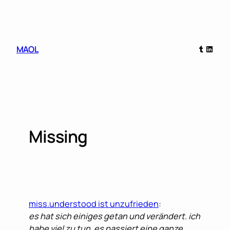
Skip
to
content
Tumblr
Linked
MAOL
Missing
miss.understood ist unzufrieden
:
es hat sich einiges getan und verändert. ich
habe viel zu tun, es passiert eine ganze