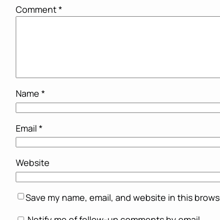
Comment
*
Name
*
Email
*
Website
Save my name, email, and website in this brows
Notify me of follow-up comments by email.