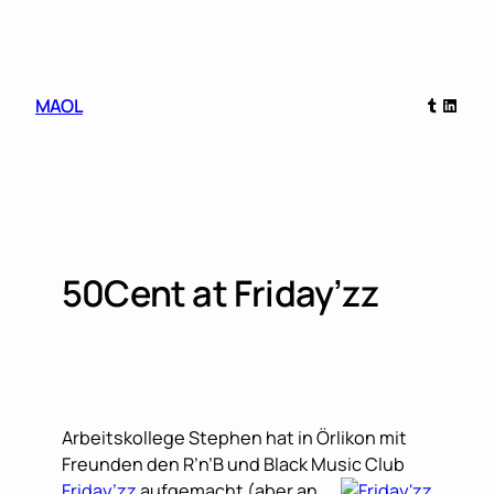
Skip
to
content
Tumblr
Linked
MAOL
50Cent at Friday’zz
Arbeitskollege Stephen hat in Örlikon mit
Freunden den R’n’B und Black Music Club
Friday’zz
aufgemacht (aber an