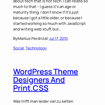
about tech that is not tech. I can relate so
much to that – I guess it’s an age or
maturity thing. I don’t know if it’s just
because I got a little older, or because I
started working so much with JavaScript
and writing web stuff, but…
By
Markus Perdrizat
·
Jul 17, 2010
Social
, 
Technology
WordPress Theme
Designers And
Print.CSS
Was trifft man leider viel zu selten