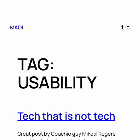
Skip
Tumblr
Linked
MAOL
to
content
TAG:
USABILITY
Tech that is not tech
Great post by Couchio guy Mikeal Rogers