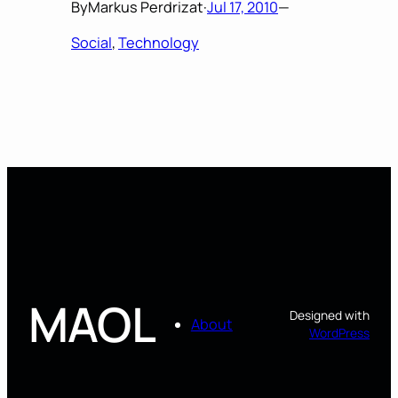
By
Markus Perdrizat
·
Jul 17, 2010
—
Social
, 
Technology
MAOL
Designed with
About
WordPress