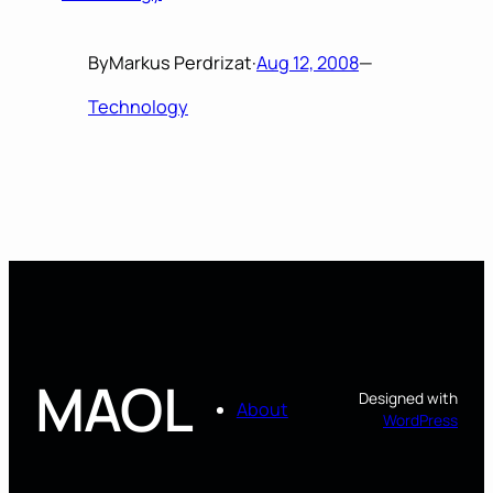
By
Markus Perdrizat
·
Aug 12, 2008
—
Technology
MAOL
Designed with
About
WordPress