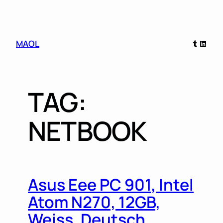
Skip
Tumblr
Linked
MAOL
to
content
TAG:
NETBOOK
Asus Eee PC 901, Intel
Atom N270, 12GB,
Weiss, Deutsch