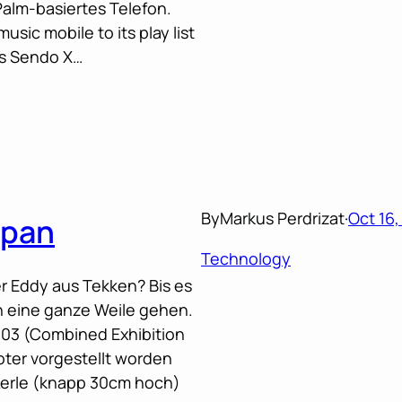
alm-basiertes Telefon.
ic mobile to its play list
as Sendo X…
By
Markus Perdrizat
·
Oct 16
apan
Technology
r Eddy aus Tekken? Bis es
h eine ganze Weile gehen.
003 (Combined Exhibition
ter vorgestellt worden
Kerle (knapp 30cm hoch)