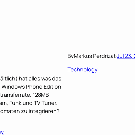
By
Markus Perdrizat
·
Jul 23,
Technology
tlich) hat alles was das
S Windows Phone Edition
atransferrate, 128MB
am, Funk und TV Tuner.
tomaten zu integrieren?
gy