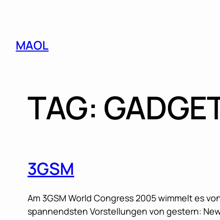
Skip
MAOL
to
content
TAG:
GADGE
3GSM
Am 3GSM World Congress 2005 wimmelt es von 
spannendsten Vorstellungen von gestern: Ne