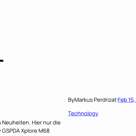
T
By
Markus Perdrizat
·
Feb 15
Technology
Neuheiten. Hier nur die
w GSPDA Xplore M68