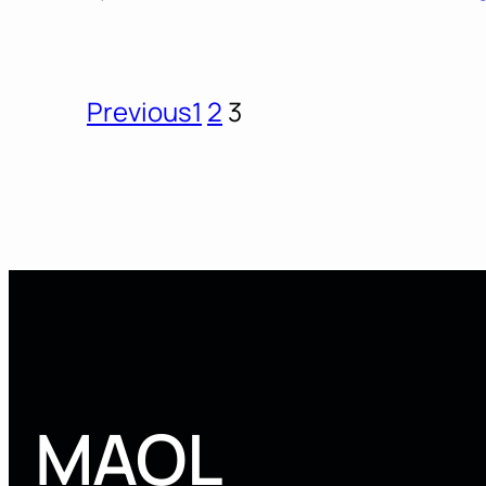
Previous
1
2
3
MAOL