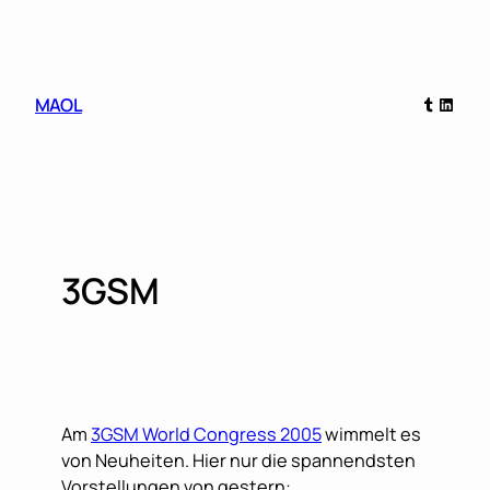
Skip
to
content
Tumblr
Linked
MAOL
3GSM
Am
3GSM World Congress 2005
wimmelt es
von Neuheiten. Hier nur die spannendsten
Vorstellungen von gestern: