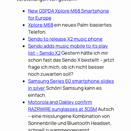
New GSPDA Xplore M68 Smartphone
for Europe
Xplore M68
ein neues Palm-basiertes
Telefon.
Sendo to release X2 music phone
Sendo adds music mobile to its play
list – Sendo X2
Gestern hätte ich mir
schon fast das Sendo X bestellt – jetzt
frage ich mich, ob ich nicht besser
noch zuwarten soll?
Samsung Series 60 smartphone slides
in silver
Schön! Samsung kann es
einfach.
Motorola and Oakley confirm
RAZRWIRE sunglasses at 3GSM
Autsch
– eine misslungene Kombination von
Sonnenbrille und Bluetooth Headset,
schnell zusammengepappt.