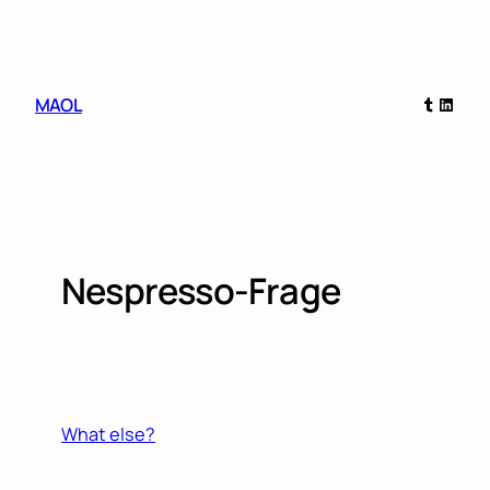
Skip
to
content
Tumblr
Linked
MAOL
Nespresso-Frage
What else?