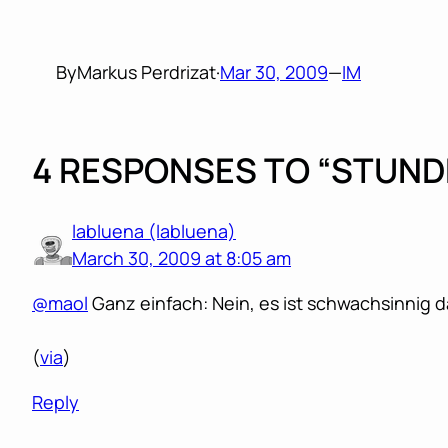
By
Markus Perdrizat
·
Mar 30, 2009
—
IM
4 RESPONSES TO “STUND
labluena (labluena)
March 30, 2009 at 8:05 am
@maol
Ganz einfach: Nein, es ist schwachsinnig 
(
via
)
Reply