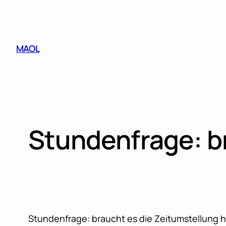
Skip
to
content
MAOL
Stundenfrage: b
Stundenfrage: braucht es die Zeitumstellung