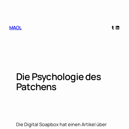
Skip
to
content
Tumblr
Linked
MAOL
Die Psychologie des
Patchens
Die Digital Soapbox hat einen Artikel über