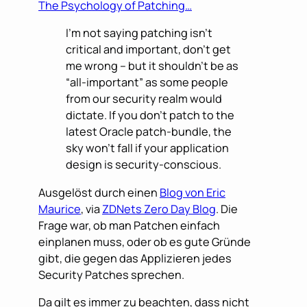
The Psychology of Patching…
I’m not saying patching isn’t
critical and important, don’t get
me wrong – but it shouldn’t be as
“all-important” as some people
from our security realm would
dictate. If you don’t patch to the
latest Oracle patch-bundle, the
sky won’t fall if your application
design is security-conscious.
Ausgelöst durch einen
Blog von Eric
Maurice
, via
ZDNets Zero Day Blog
. Die
Frage war, ob man Patchen einfach
einplanen muss, oder ob es gute Gründe
gibt, die gegen das Applizieren jedes
Security Patches sprechen.
Da gilt es immer zu beachten, dass nicht