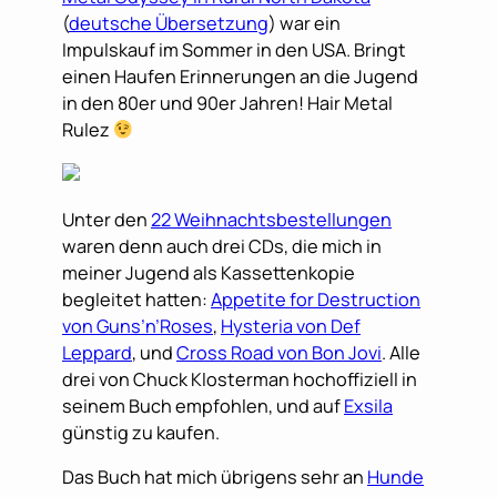
(
deutsche Übersetzung
) war ein
Impulskauf im Sommer in den USA. Bringt
einen Haufen Erinnerungen an die Jugend
in den 80er und 90er Jahren! Hair Metal
Rulez
Unter den
22 Weihnachtsbestellungen
waren denn auch drei CDs, die mich in
meiner Jugend als Kassettenkopie
begleitet hatten:
Appetite for Destruction
von Guns’n’Roses
,
Hysteria von Def
Leppard
, und
Cross Road von Bon Jovi
. Alle
drei von Chuck Klosterman hochoffiziell in
seinem Buch empfohlen, und auf
Exsila
günstig zu kaufen.
Das Buch hat mich übrigens sehr an
Hunde