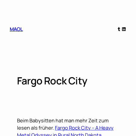
Skip
to
content
Tumblr
Linked
MAOL
Fargo Rock City
Beim Babysitten hat man mehr Zeit zum
lesen als früher.
Fargo Rock City – A Heavy
Metal Odyssey in Rural North Dakota