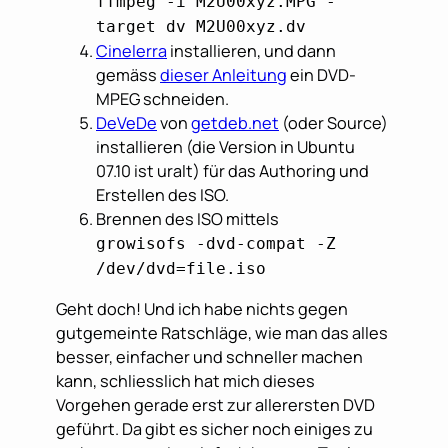
ffmpeg -i M2U00xyz.MPG -
target dv M2U00xyz.dv
Cinelerra
installieren, und dann
gemäss
dieser Anleitung
ein DVD-
MPEG schneiden.
DeVeDe
von
getdeb.net
(oder Source)
installieren (die Version in Ubuntu
07.10 ist uralt) für das Authoring und
Erstellen des ISO.
Brennen des ISO mittels
growisofs -dvd-compat -Z
/dev/dvd=file.iso
Geht doch! Und ich habe nichts gegen
gutgemeinte Ratschläge, wie man das alles
besser, einfacher und schneller machen
kann, schliesslich hat mich dieses
Vorgehen gerade erst zur allerersten DVD
geführt. Da gibt es sicher noch einiges zu