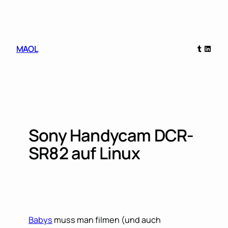
Skip
to
content
Tumblr
Linked
MAOL
Sony Handycam DCR-
SR82 auf Linux
Babys
muss man filmen (und auch