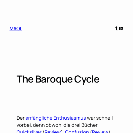
Skip
to
content
Tumblr
Linked
MAOL
The Baroque Cycle
Der
anfängliche Enthusiasmus
war schnell
vorbei, denn obwohl die drei Bücher
Quicksilver
(
Review
),
Confusion
(
Review
)