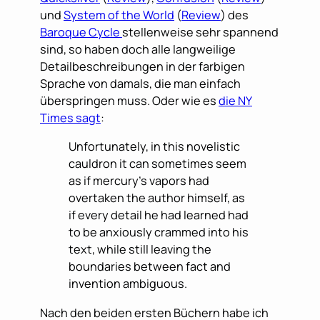
und
System of the World
(
Review
) des
Baroque Cycle
stellenweise sehr spannend
sind, so haben doch alle langweilige
Detailbeschreibungen in der farbigen
Sprache von damals, die man einfach
überspringen muss. Oder wie es
die NY
Times sagt
:
Unfortunately, in this novelistic
cauldron it can sometimes seem
as if mercury’s vapors had
overtaken the author himself, as
if every detail he had learned had
to be anxiously crammed into his
text, while still leaving the
boundaries between fact and
invention ambiguous.
Nach den beiden ersten Büchern habe ich