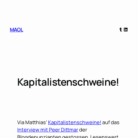
Skip
to
content
Tumblr
Linked
MAOL
Kapitalistenschweine!
Via Matthias’
Kapitalistenschweine!
auf das
Interview mit Peer Dittmar
der
Blogdenunzianten gestossen. Lesenswert