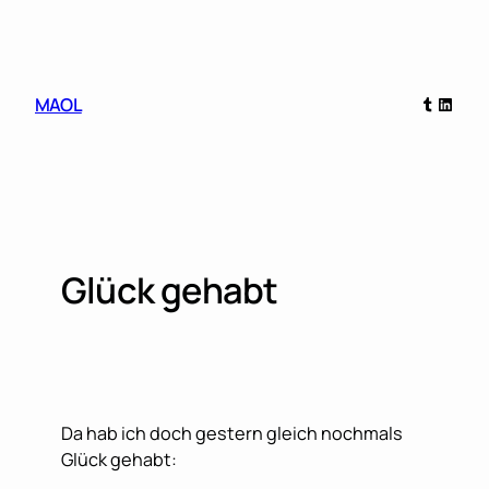
Skip
to
content
Tumblr
Linked
MAOL
Glück gehabt
Da hab ich doch gestern gleich nochmals
Glück gehabt: