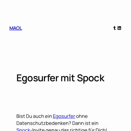
Skip
to
content
Tumblr
Linked
MAOL
Egosurfer mit Spock
Bist Du auch ein
Egosurfer
ohne
Datenschutzbedenken? Dann ist ein
Spock
-Invite genau das richtige für Dich!