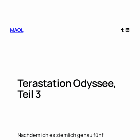
Skip
to
content
Tumblr
Linked
MAOL
Terastation Odyssee,
Teil 3
Nachdem ich es ziemlich genau fünf