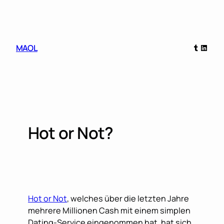
Skip
to
content
Tumblr
Linked
MAOL
Hot or Not?
Hot or Not
, welches über die letzten Jahre
mehrere Millionen Cash mit einem simplen
Dating-Service eingenommen hat, hat sich