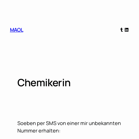
Skip
to
content
Tumblr
Linked
MAOL
Chemikerin
Soeben per SMS von einer mir unbekannten
Nummer erhalten: