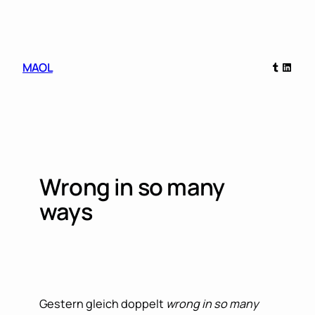
Skip
to
content
Tumblr
Linked
MAOL
Wrong in so many
ways
Gestern gleich doppelt
wrong in so many