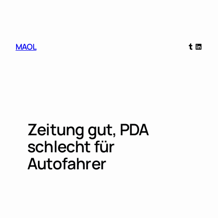
Skip
to
content
Tumblr
Linked
MAOL
Zeitung gut, PDA
schlecht für
Autofahrer