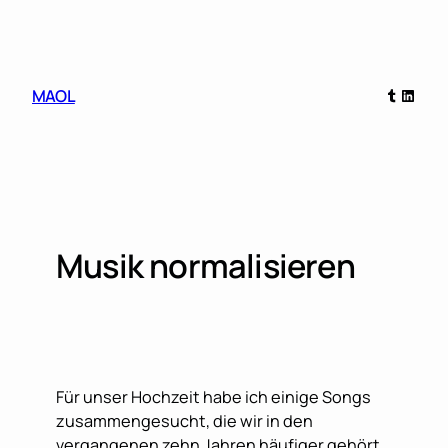
Skip
to
content
Tumblr
Linked
MAOL
Musik normalisieren
Für unser Hochzeit habe ich einige Songs
zusammengesucht, die wir in den
vergangenen zehn Jahren häufiger gehört