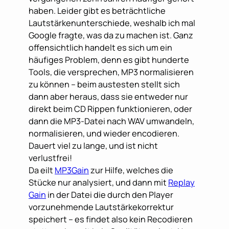
haben. Leider gibt es beträchtliche
Lautstärkenunterschiede, weshalb ich mal
Google fragte, was da zu machen ist. Ganz
offensichtlich handelt es sich um ein
häufiges Problem, denn es gibt hunderte
Tools, die versprechen, MP3 normalisieren
zu können – beim austesten stellt sich
dann aber heraus, dass sie entweder nur
direkt beim CD Rippen funktionieren, oder
dann die MP3-Datei nach WAV umwandeln,
normalisieren, und wieder encodieren.
Dauert viel zu lange, und ist nicht
verlustfrei!
Da eilt
MP3Gain
zur Hilfe, welches die
Stücke nur analysiert, und dann mit
Replay
Gain
in der Datei die durch den Player
vorzunehmende Lautstärkekorrektur
speichert – es findet also kein Recodieren