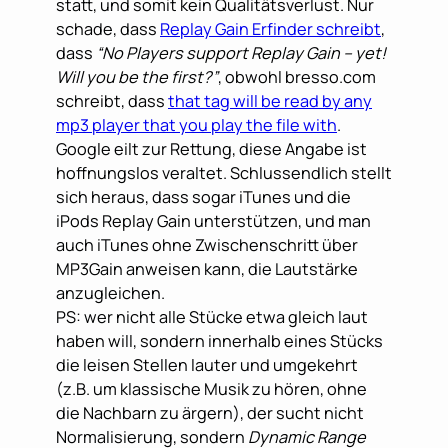
statt, und somit kein Qualitätsverlust. Nur
schade, dass
Replay Gain Erfinder schreibt
,
dass
“No Players support Replay Gain – yet!
Will you be the first?”
, obwohl bresso.com
schreibt, dass
that tag will be read by any
mp3 player that you play the file with
.
Google eilt zur Rettung, diese Angabe ist
hoffnungslos veraltet. Schlussendlich stellt
sich heraus, dass sogar iTunes und die
iPods Replay Gain unterstützen, und man
auch iTunes ohne Zwischenschritt über
MP3Gain anweisen kann, die Lautstärke
anzugleichen.
PS: wer nicht alle Stücke etwa gleich laut
haben will, sondern innerhalb eines Stücks
die leisen Stellen lauter und umgekehrt
(z.B. um klassische Musik zu hören, ohne
die Nachbarn zu ärgern), der sucht nicht
Normalisierung, sondern
Dynamic Range