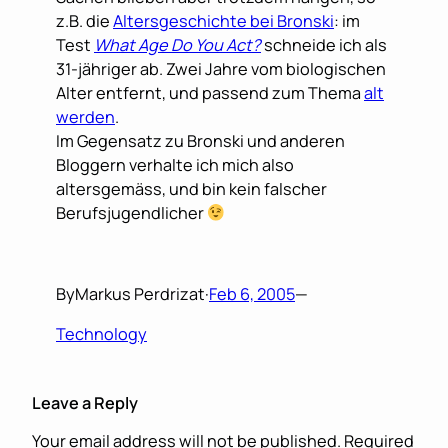
z.B. die
Altersgeschichte bei Bronski
: im
Test
What Age Do You Act?
schneide ich als
31-jähriger ab. Zwei Jahre vom biologischen
Alter entfernt, und passend zum Thema
alt
werden
.
Im Gegensatz zu Bronski und anderen
Bloggern verhalte ich mich also
altersgemäss, und bin kein falscher
Berufsjugendlicher
By
Markus Perdrizat
·
Feb 6, 2005
—
Technology
Leave a Reply
Your email address will not be published.
Required