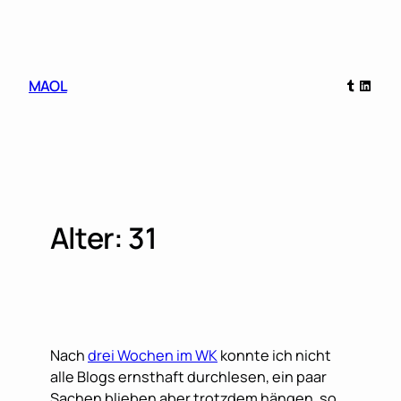
Skip
to
content
Tumblr
Linked
MAOL
Alter: 31
Nach
drei Wochen im WK
konnte ich nicht
alle Blogs ernsthaft durchlesen, ein paar
Sachen blieben aber trotzdem hängen, so