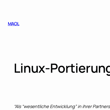
Skip
to
content
MAOL
Linux-Portieru
“Als “wesentliche Entwicklung” in ihrer Partn