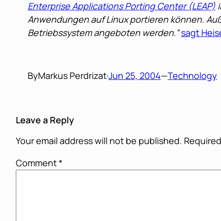
Enterprise Applications Porting Center (LEAP)
i
Anwendungen auf Linux portieren können. Außer
Betriebssystem angeboten werden.”
sagt Heis
By
Markus Perdrizat
·
Jun 25, 2004
—
Technology
Leave a Reply
Your email address will not be published.
Required
Comment
*