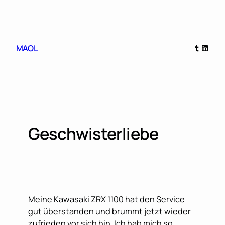
Skip
to
content
Tumblr
Linked
MAOL
Geschwisterliebe
Meine Kawasaki ZRX 1100 hat den Service
gut überstanden und brummt jetzt wieder
zufrieden vor sich hin. Ich hab mich so