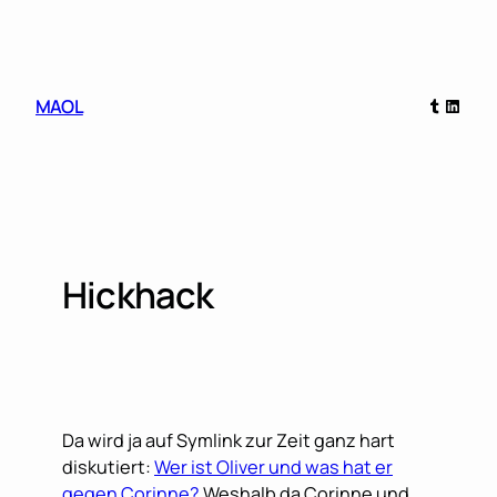
Skip
to
content
Tumblr
Linked
MAOL
Hickhack
Da wird ja auf Symlink zur Zeit ganz hart
diskutiert:
Wer ist Oliver und was hat er
gegen Corinne?
Weshalb da Corinne und