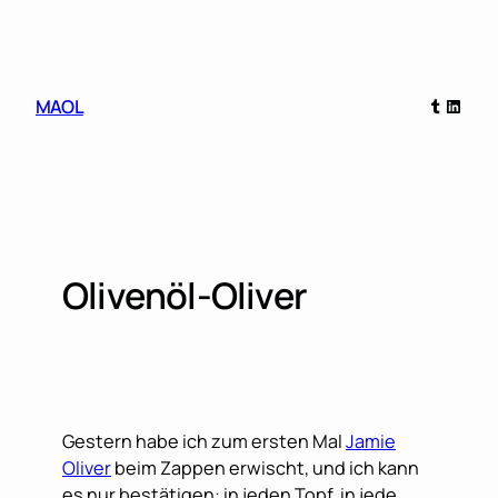
Skip
to
content
Tumblr
Linked
MAOL
Olivenöl-Oliver
Gestern habe ich zum ersten Mal
Jamie
Oliver
beim Zappen erwischt, und ich kann
es nur bestätigen: in jeden Topf, in jede