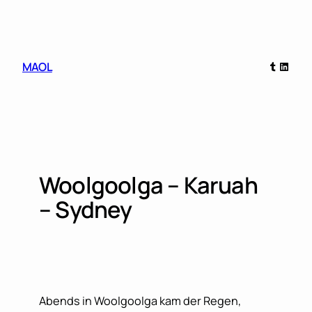
Skip
to
content
Tumblr
Linked
MAOL
Woolgoolga – Karuah
– Sydney
Abends in Woolgoolga kam der Regen,