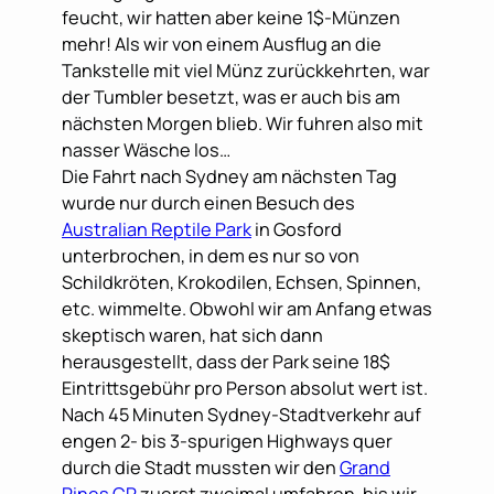
feucht, wir hatten aber keine 1$-Münzen
mehr! Als wir von einem Ausflug an die
Tankstelle mit viel Münz zurückkehrten, war
der Tumbler besetzt, was er auch bis am
nächsten Morgen blieb. Wir fuhren also mit
nasser Wäsche los…
Die Fahrt nach Sydney am nächsten Tag
wurde nur durch einen Besuch des
Australian Reptile Park
in Gosford
unterbrochen, in dem es nur so von
Schildkröten, Krokodilen, Echsen, Spinnen,
etc. wimmelte. Obwohl wir am Anfang etwas
skeptisch waren, hat sich dann
herausgestellt, dass der Park seine 18$
Eintrittsgebühr pro Person absolut wert ist.
Nach 45 Minuten Sydney-Stadtverkehr auf
engen 2- bis 3-spurigen Highways quer
durch die Stadt mussten wir den
Grand