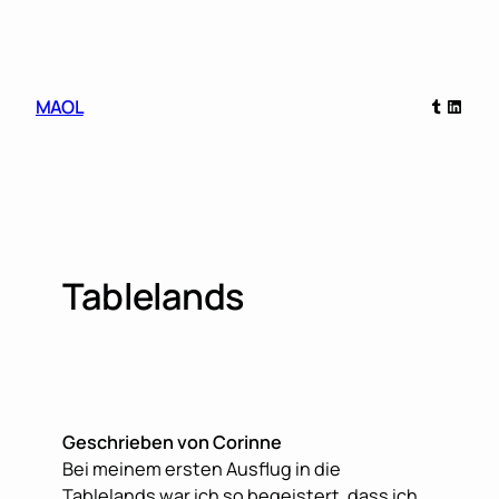
Skip
to
content
Tumblr
Linked
MAOL
Tablelands
Geschrieben von Corinne
Bei meinem ersten Ausflug in die
Tablelands war ich so begeistert, dass ich