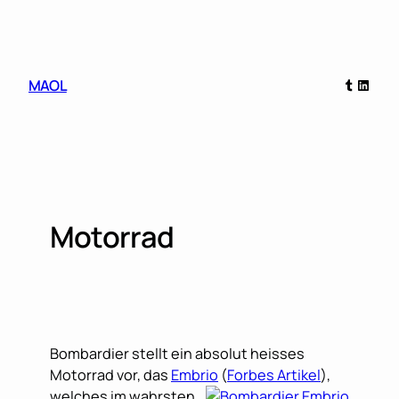
Skip
to
content
Tumblr
Linked
MAOL
Motorrad
Bombardier stellt ein absolut heisses
Motorrad vor, das
Embrio
(
Forbes Artikel
),
welches im wahrsten