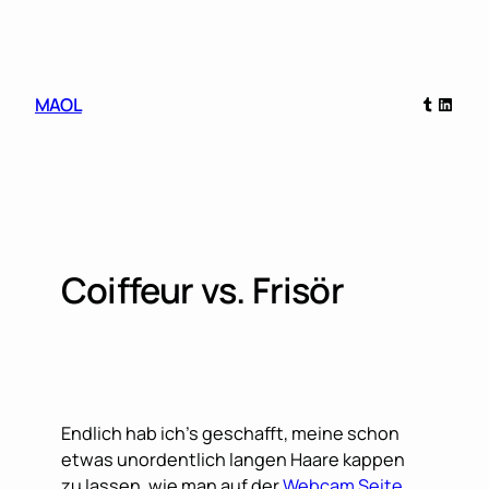
Skip
to
content
Tumblr
Linked
MAOL
Coiffeur vs. Frisör
Endlich hab ich’s geschafft, meine schon
etwas unordentlich langen Haare kappen
zu lassen, wie man auf der
Webcam Seite