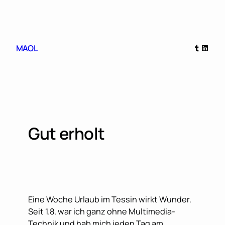
Skip
to
content
Tumblr
Linked
MAOL
Gut erholt
Eine Woche Urlaub im Tessin wirkt Wunder.
Seit 1.8. war ich ganz ohne Multimedia-
Technik und hab mich jeden Tag am