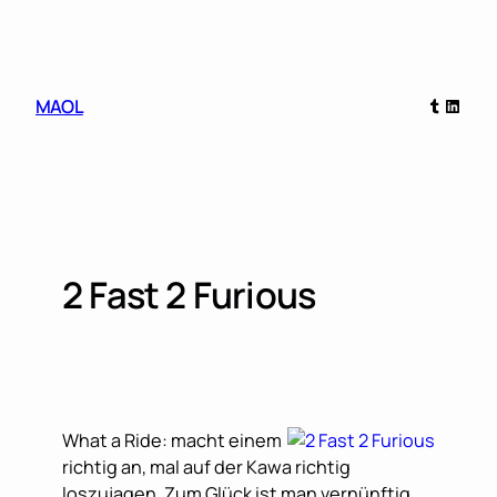
Skip
to
content
Tumblr
Linked
MAOL
2 Fast 2 Furious
What a Ride:
macht einem
richtig an, mal auf der Kawa richtig
loszujagen. Zum Glück ist man vernünftig