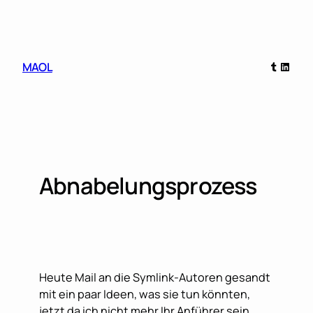
Skip
to
content
Tumblr
Linked
MAOL
Abnabelungsprozess
Heute Mail an die Symlink-Autoren gesandt
mit ein paar Ideen, was sie tun könnten,
jetzt da ich nicht mehr Ihr Anführer sein