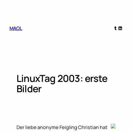
Skip
to
content
Tumblr
Linked
MAOL
LinuxTag 2003: erste
Bilder
Der liebe anonyme Feigling Christian hat