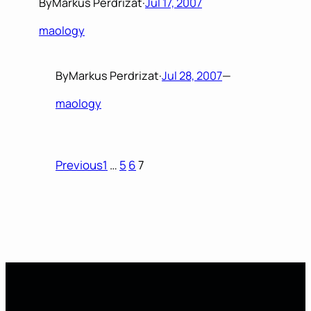
By
Markus Perdrizat
·
Jul 17, 2007
maology
By
Markus Perdrizat
·
Jul 28, 2007
—
maology
Previous
1
…
5
6
7