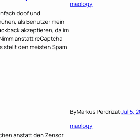
maology
einfach doof und
mühen, als Benutzer mein
ackback akzeptieren, da im
Nimm anstatt reCaptcha
s stellt den meisten Spam
By
Markus Perdrizat
·
Jul 5, 
maology
achen anstatt den Zensor