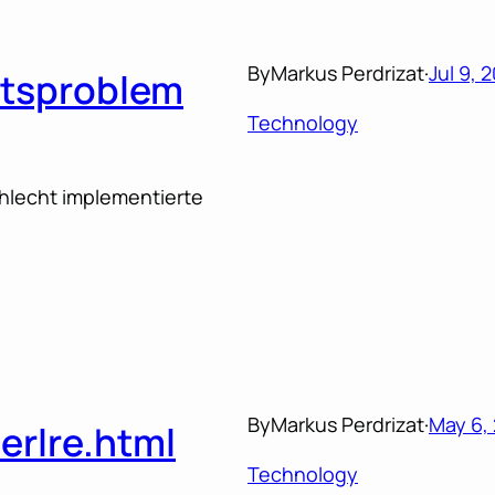
By
Markus Perdrizat
·
Jul 9, 
itsproblem
Technology
hlecht implementierte
By
Markus Perdrizat
·
May 6,
perlre.html
Technology