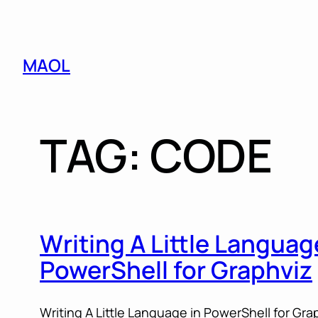
Skip
MAOL
to
content
TAG:
CODE
Writing A Little Languag
PowerShell for Graphviz
Writing A Little Language in PowerShell for Gra