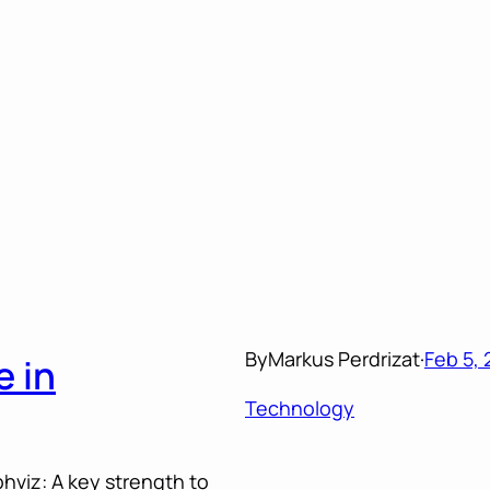
By
Markus Perdrizat
·
Feb 5, 
e in
Technology
phviz: A key strength to