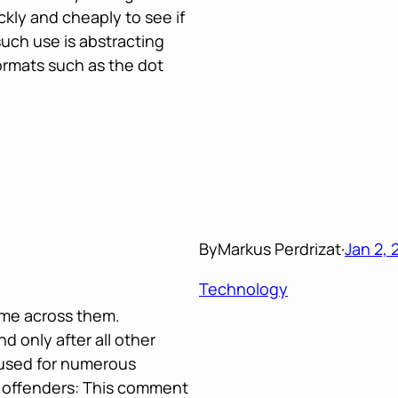
ckly and cheaply to see if
such use is abstracting
ormats such as the dot
By
Markus Perdrizat
·
Jan 2, 
Technology
ome across them.
 only after all other
used for numerous
t offenders: This comment