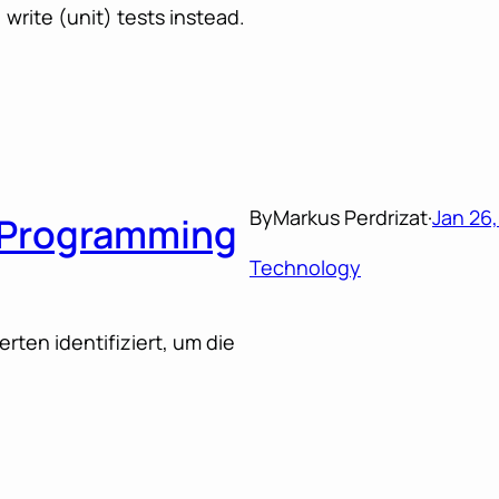
write (unit) tests instead.
By
Markus Perdrizat
·
Jan 26
 Programming
Technology
rten identifiziert, um die