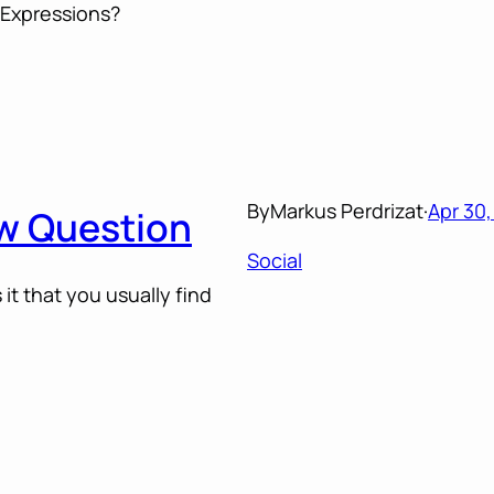
r Expressions?
By
Markus Perdrizat
·
Apr 30
ew Question
Social
t that you usually find