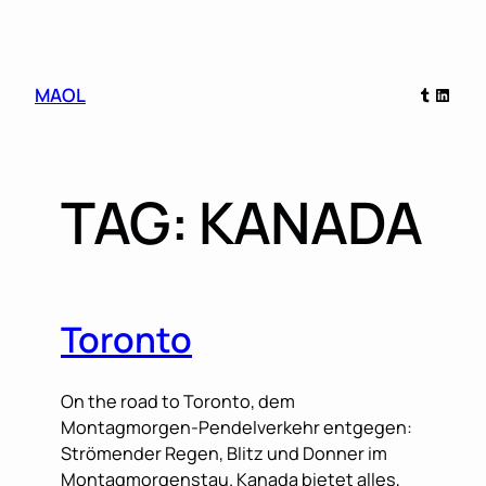
Skip
Tumblr
Linked
MAOL
to
content
TAG:
KANADA
Toronto
On the road to Toronto, dem
Montagmorgen-Pendelverkehr entgegen:
Strömender Regen, Blitz und Donner im
Montagmorgenstau. Kanada bietet alles,